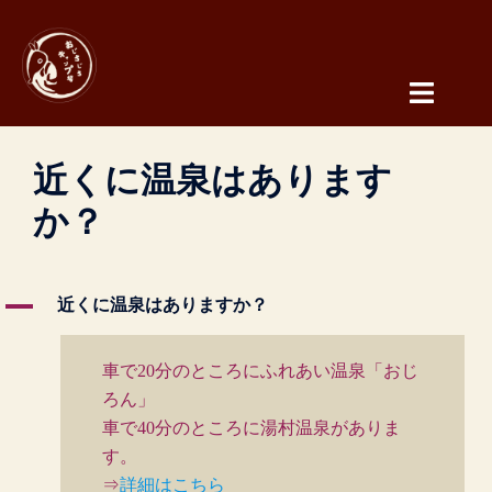
コ
ン
テ
ン
ツ
へ
近くに温泉はあります
ス
キ
か？
ッ
プ
A
近くに温泉はありますか？
車で20分のところにふれあい温泉「おじ
ろん」
車で40分のところに湯村温泉がありま
す。
⇒
詳細はこちら