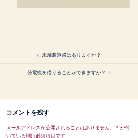
投
未舗装道路はありますか？
稿
ナ
発電機を借りることができますか？
ビ
ゲ
ー
シ
ョ
コメントを残す
ン
メールアドレスが公開されることはありません。
*
が付
いている欄は必須項目です