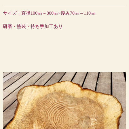
サイズ：直径100㎜～300㎜×厚み70㎜～110㎜
研磨・塗装・持ち手加工あり