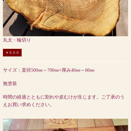
丸太・輪切り
￥５００
サイズ：直径500㎜～700㎜×厚み40㎜～60㎜
無塗装
時間の経過とともに割れや皮むけが生じます。ご了承のう
えお買い求めください。