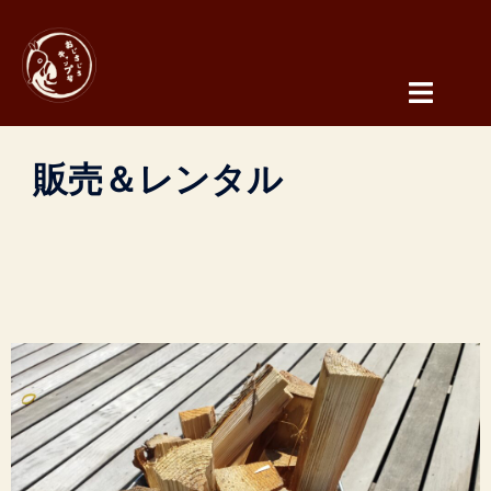
コ
ン
テ
ン
ツ
へ
販売＆レンタル
ス
キ
ッ
プ