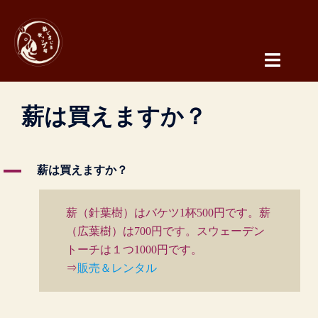
コ
ン
テ
ン
ツ
へ
薪は買えますか？
ス
キ
ッ
A
薪は買えますか？
プ
薪（針葉樹）はバケツ1杯500円です。薪
（広葉樹）は700円です。スウェーデン
トーチは１つ1000円です。
⇒
販売＆レンタル