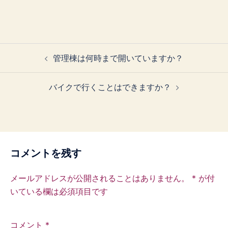
投
管理棟は何時まで開いていますか？
稿
ナ
バイクで行くことはできますか？
ビ
ゲ
ー
シ
ョ
コメントを残す
ン
メールアドレスが公開されることはありません。
*
が付
いている欄は必須項目です
コメント
*